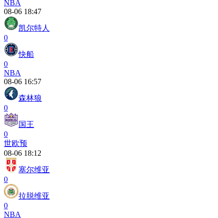
NBA
08-06 18:47
凯尔特人
0
快船
0
NBA
08-06 16:57
森林狼
0
国王
0
世欧预
08-06 18:12
塞尔维亚
0
拉脱维亚
0
NBA