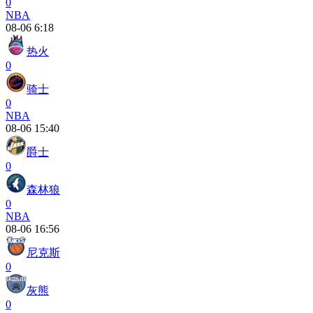
0
NBA
08-06 6:18
热火
0
骑士
0
NBA
08-06 15:40
爵士
0
森林狼
0
NBA
08-06 16:56
尼克斯
0
灰熊
0