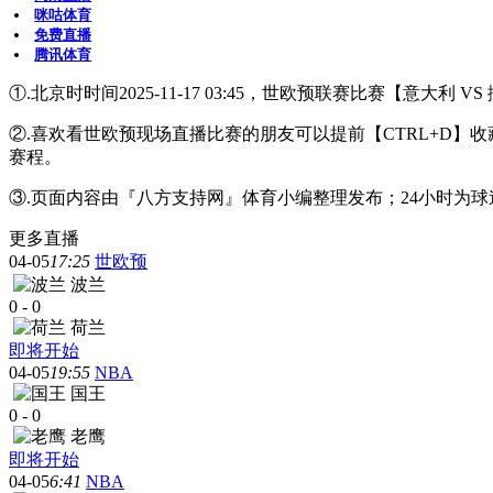
咪咕体育
免费直播
腾讯体育
①.北京时时间2025-11-17 03:45，世欧预联赛比赛【意大利
②.喜欢看世欧预现场直播比赛的朋友可以提前【CTRL+D
赛程。
③.页面内容由『八方支持网』体育小编整理发布；24小时为
更多直播
04-05
17:25
世欧预
波兰
0
-
0
荷兰
即将开始
04-05
19:55
NBA
国王
0
-
0
老鹰
即将开始
04-05
6:41
NBA