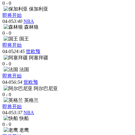
0
-
0
保加利亚
即将开始
04-05
3:40
NBA
森林狼
0
-
0
国王
即将开始
04-05
24:45
世欧预
阿塞拜疆
0
-
0
法国
即将开始
04-05
6:54
世欧预
阿尔巴尼亚
0
-
0
英格兰
即将开始
04-05
3:37
NBA
快船
0
-
0
老鹰