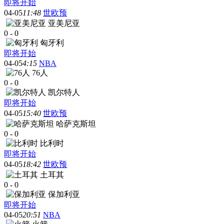
即将开始
04-05
11:48
世欧预
亚美尼亚
0
-
0
匈牙利
即将开始
04-05
4:15
NBA
76人
0
-
0
凯尔特人
即将开始
04-05
15:40
世欧预
哈萨克斯坦
0
-
0
比利时
即将开始
04-05
18:42
世欧预
土耳其
0
-
0
保加利亚
即将开始
04-05
20:51
NBA